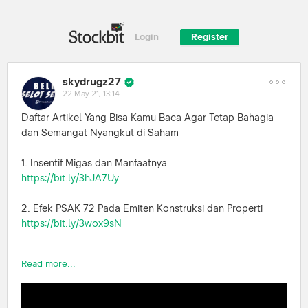
Login
Register
skydrugz27
22 May 21, 13:14
Daftar Artikel Yang Bisa Kamu Baca Agar Tetap Bahagia
dan Semangat Nyangkut di Saham
1. Insentif Migas dan Manfaatnya
https://bit.ly/3hJA7Uy
2. Efek PSAK 72 Pada Emiten Konstruksi dan Properti
https://bit.ly/3wox9sN
3. Daftar Emiten Konstruksi Yang Sudah Rilis LK Q1 2021
Read more...
https://bit.ly/3veQMDm
4. Bank Dengan Jumlah Kredit Terbesar di Q1 2021