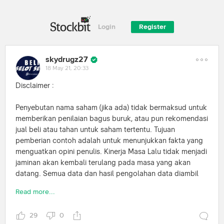
Login
Register
skydrugz27
18 May 21, 20:33
Disclaimer :
Penyebutan nama saham (jika ada) tidak bermaksud untuk
memberikan penilaian bagus buruk, atau pun rekomendasi
jual beli atau tahan untuk saham tertentu. Tujuan
pemberian contoh adalah untuk menunjukkan fakta yang
menguatkan opini penulis. Kinerja Masa Lalu tidak menjadi
jaminan akan kembali terulang pada masa yang akan
datang. Semua data dan hasil pengolahan data diambil
dari sumber yang dianggap terpercaya dan diolah dengan
Read more...
usaha terbaik. Meski demikian, penulis tidak menjamin
kebenaran sumber data. Data dan hasil pengolahan data
29
0
dapat berubah sewaktu-waktu tanpa adanya