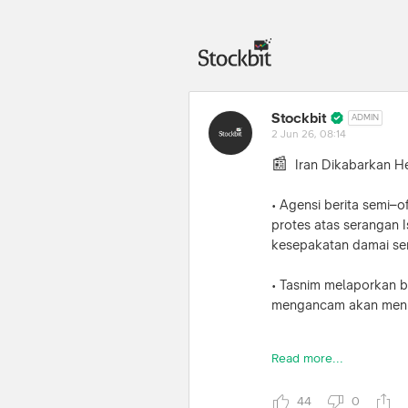
Stockbit
ADMIN
2 Jun 26, 08:14
📰
Iran Dikabarkan H
• Agensi berita semi–
protes atas serangan 
kesepakatan damai se
• Tasnim melaporkan b
mengancam akan menu
• Presiden Donald Tru
Read more...
• Trump menegaskan ba
44
0
mempertahankan bloka