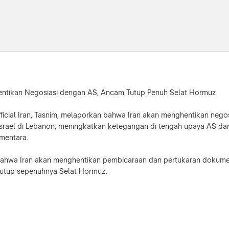
entikan Negosiasi dengan AS, Ancam Tutup Penuh Selat Hormuz
official Iran, Tasnim, melaporkan bahwa Iran akan menghentikan neg
Israel di Lebanon, meningkatkan ketegangan di tengah upaya AS da
mentara.
ahwa Iran akan menghentikan pembicaraan dan pertukaran dokumen
tup sepenuhnya Selat Hormuz.
mp mengatakan belum menerima informasi dari Iran terkait laporan p
hwa penghentian komunikasi tidak serta–merta mengarah pada eskal
de terhadap Iran.