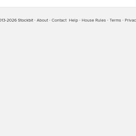
n ini, harga minyak Brent naik sekitar +3,1% ke level ~US$94,9/ b
) dan stabil di ~US$95,1/ barrel pada Selasa (2/6) pagi.
013-
2026
Stockbit ·
About
·
Contact
Help
·
House Rules
·
Terms
·
Priva