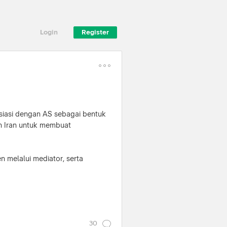
Login
Register
osiasi dengan AS sebagai bentuk
n Iran untuk membuat
 melalui mediator, serta
enghentian negosiasi.
asi militer, meski AS tetap
30