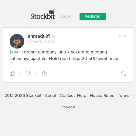
Login
Register
ahmadulfi
23 Apr 25, 09:25
dream company, untuk sekarang megang
$UNTR
sahamnya aja dulu. Hold dari harga 20.500 awal bulan
2
0
2013-
2026
Stockbit ·
About
·
Contact
Help
·
House Rules
·
Terms
·
Privacy