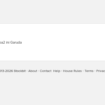
pa2 ini Garuda
013-
2026
Stockbit ·
About
·
Contact
Help
·
House Rules
·
Terms
·
Priva