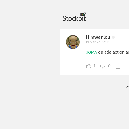
Himwanlou
19 Mar 25, 15:21
ga ada action a
$GIAA
1
0
2