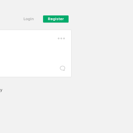
Login
Register
cy