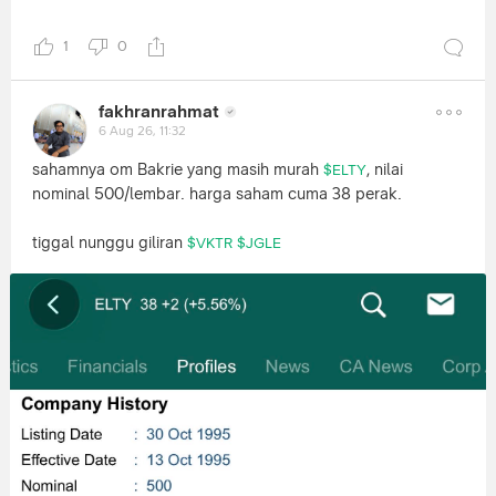
1
0
fakhranrahmat
6 Aug 26, 11:32
sahamnya om Bakrie yang masih murah
, nilai
$ELTY
nominal 500/lembar. harga saham cuma 38 perak.
tiggal nunggu giliran
$VKTR
$JGLE