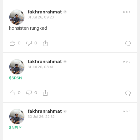
fakhranrahmat
31 Jul 26, 09:23
konsisten rungkad
0
0
fakhranrahmat
31 Jul 26, 08:41
$SRSN
0
0
fakhranrahmat
30 Jul 26, 22:32
$NELY