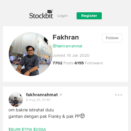
Login
Register
Fakhran
Follow
@
fakhranrahmat
Joined:
15 Jan 2020
7702
Posts
·
6155
Followers
fakhranrahmat
6 Aug 26, 15:40
om bakrie istirahat dulu
🤑
gantian dengan pak Franky & pak PP
$BUMI
$TPIA
$DSSA