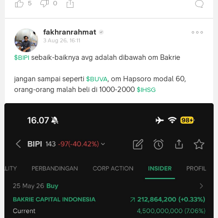
5
0
fakhranrahmat
3 Aug 26, 16:11
sebaik-baiknya avg adalah dibawah om Bakrie
$BIPI
jangan sampai seperti
, om Hapsoro modal 60,
$BUVA
orang-orang malah beli di 1000-2000
$IHSG