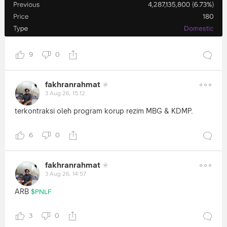
9
0
fakhranrahmat
3 Aug 26, 15:12
terkontraksi oleh program korup rezim MBG & KDMP.
6
0
fakhranrahmat
3 Aug 26, 14:57
ARB
$PNLF
3
0