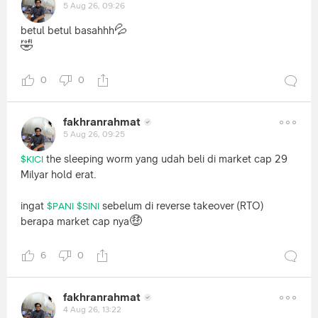
5 Aug 26, 09:26
💦
betul betul basahhh
🤣
0
0
fakhranrahmat
5 Aug 26, 09:25
the sleeping worm yang udah beli di market cap 29
$KICI
Milyar hold erat.
ingat
sebelum di reverse takeover (RTO)
$PANI
$SINI
🤑
berapa market cap nya
6
0
fakhranrahmat
4 Aug 26, 13:22