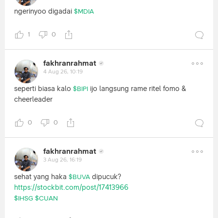
ngerinyoo digadai
$MDIA
1
0
fakhranrahmat
4 Aug 26, 10:19
seperti biasa kalo
ijo langsung rame ritel fomo &
$BIPI
cheerleader
0
0
fakhranrahmat
3 Aug 26, 16:19
sehat yang haka
dipucuk?
$BUVA
https://stockbit.com/post/17413966
$IHSG
$CUAN