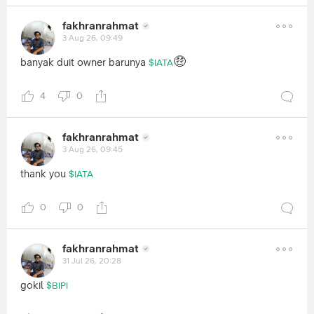
fakhranrahmat
3 Aug 26, 09:49
🤑
banyak duit owner barunya
$IATA
4
0
fakhranrahmat
3 Aug 26, 09:45
thank you
$IATA
0
0
fakhranrahmat
31 Jul 26, 20:28
gokil
$BIPI