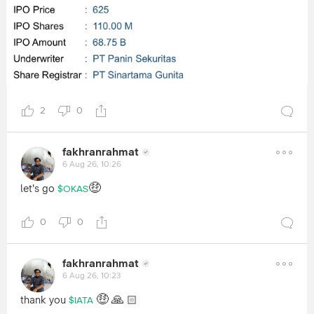
2
0
fakhranrahmat
6 Aug 26, 10:26
🤑
let's go
$OKAS
0
0
fakhranrahmat
6 Aug 26, 10:23
🤑
🙏
thank you
🏻
$IATA