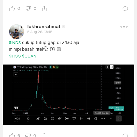
0
0
fakhranrahmat
5 Aug 26, 13:45
cukup tutup gap di 2430 aja
$INDS
💦
🤲
mimpi basah ritel
🏻
$IHSG
$CUAN
6
0