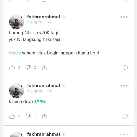
fakhranrahmat
5 Aug 26, 11:27
barang NI sisa <20K lagi
yuk NI langsung haki saja
saham jelek begini ngapain kamu hold
$INDS
0
0
fakhranrahmat
5 Aug 26, 11:02
kinerja drop
$BBNI
0
0
fakhranrahmat