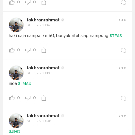
0
0
fakhranrahmat
31 Jul 26, 19:47
haki saja sampai ke 50, banyak ritel siap nampung
$TFAS
0
0
fakhranrahmat
31 Jul 26, 19:19
nice
$LMAX
0
0
fakhranrahmat
31 Jul 26, 19:06
$JIHD