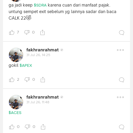
ga jadi keep
karena cuan dari manfaat pajak.
$SDRA
untung sempet exit sebelum yg lainnya sadar dan baca
🤣
CALK 22
7
0
fakhranrahmat
31 Jul 26, 14:25
gokil
$APEX
2
0
fakhranrahmat
31 Jul 26, 11:48
$ACES
0
0