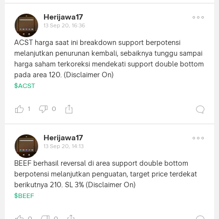
Herijawa17
13 Sep 20, 16:36
ACST harga saat ini breakdown support berpotensi
melanjutkan penurunan kembali, sebaiknya tunggu sampai
harga saham terkoreksi mendekati support double bottom
pada area 120. (Disclaimer On)
$ACST
1
0
Herijawa17
13 Sep 20, 14:13
BEEF berhasil reversal di area support double bottom
berpotensi melanjutkan penguatan, target price terdekat
berikutnya 210. SL 3% (Disclaimer On)
$BEEF