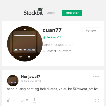
Login
Register
cuan77
Follow
@
Herijawa17
Joined:
13 Sep 2020
3
Posts
·
1
Followers
Herijawa17
13 Sep 20, 16:48
haha pusing nanti yg beli di atas, kalau ke 50:sweat_smile:
0
0