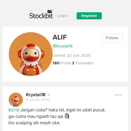
Login
Register
ALIF
Follow
@
Krystal18
Joined:
22 Jun 2025
180
Posts
·
3
Followers
Krystal18
5 Jan 26, 09:37
Jangan coba² haka tel, inget ini udah pucuk.
$GTSI
🗿
gw cuma mau ngasih tau aja
klo scalping sih masih oke.