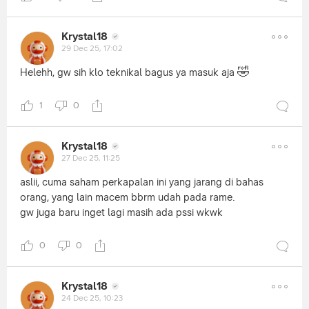
Krystal18
29 Dec 25, 17:02
🤣
Helehh, gw sih klo teknikal bagus ya masuk aja
1
0
Krystal18
27 Dec 25, 11:25
aslii, cuma saham perkapalan ini yang jarang di bahas
orang, yang lain macem bbrm udah pada rame.
gw juga baru inget lagi masih ada pssi wkwk
0
0
Krystal18
24 Dec 25, 10:23