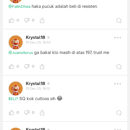
haka pucuk adalah beli di resisten.
@FatihDhea
0
0
Krystal18
15 Dec 25, 19:53
ga bakal klo masih di atas 197, trust me
@Juansitorus
0
0
Krystal18
15 Dec 25, 18:12
😂
SQ kok cutloss sih
$ELIT
0
0
Krystal18