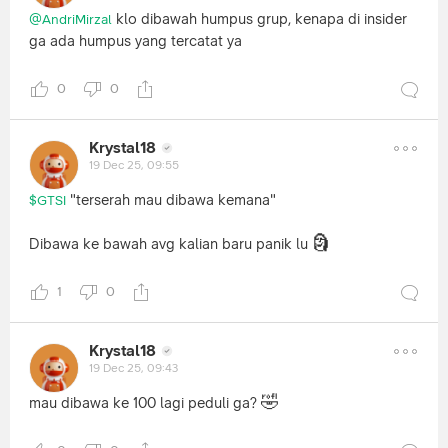
klo dibawah humpus grup, kenapa di insider
@AndriMirzal
ga ada humpus yang tercatat ya
0
0
Krystal18
19 Dec 25, 09:55
"terserah mau dibawa kemana"
$GTSI
🗿
Dibawa ke bawah avg kalian baru panik lu
1
0
Krystal18
19 Dec 25, 09:43
🤣
mau dibawa ke 100 lagi peduli ga?