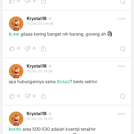
0
0
Krystal18
19 Dec 25, 09:38
🗿
gilaaa kering banget nih barang, goreng ah
$LINK
0
0
Krystal18
18 Dec 25, 19:58
apa hubungannya sama
? beda sektor
$DAAZ
0
0
Krystal18
18 Dec 25, 16:06
area 500-530 adalah koentjii terakhir.
$SKRN