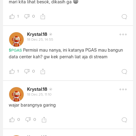
😁
mari kita lihat besok, dikasih ga
1
0
Krystal18
18 Dec 25, 14:55
Permisii mau nanya, ini katanya PGAS mau bangun
$PGAS
data center kah? gw kek pernah liat aja di stream
1
0
Krystal18
18 Dec 25, 11:10
wajar barangnya garing
0
0