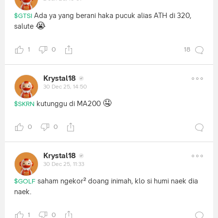
Ada ya yang berani haka pucuk alias ATH di 320,
$GTSI
😭
salute
1
0
18
Krystal18
30 Dec 25, 14:50
🤤
kutunggu di MA200
$SKRN
0
0
Krystal18
30 Dec 25, 11:33
saham ngekor² doang inimah, klo si humi naek dia
$GOLF
naek.
1
0