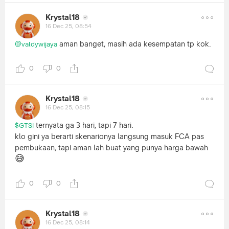
Krystal18
16 Dec 25, 08:54
aman banget, masih ada kesempatan tp kok.
@valdywijaya
0
0
Krystal18
16 Dec 25, 08:15
ternyata ga 3 hari, tapi 7 hari.
$GTSI
klo gini ya berarti skenarionya langsung masuk FCA pas
pembukaan, tapi aman lah buat yang punya harga bawah
😅
0
0
Krystal18
16 Dec 25, 08:14