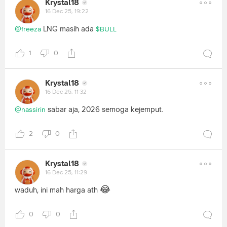
Krystal18
16 Dec 25, 19:22
LNG masih ada
@freeza
$BULL
1
0
Krystal18
16 Dec 25, 11:32
sabar aja, 2026 semoga kejemput.
@nassirin
2
0
Krystal18
16 Dec 25, 11:29
😂
waduh, ini mah harga ath
0
0