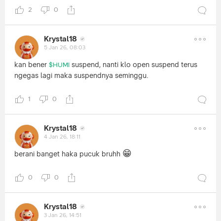
2
0
Krystal18
5 Jan 26, 08:03
kan bener
suspend, nanti klo open suspend terus
$HUMI
ngegas lagi maka suspendnya seminggu.
1
0
Krystal18
4 Jan 26, 18:11
😁
berani banget haka pucuk bruhh
0
0
Krystal18
3 Jan 26, 14:51