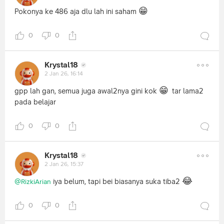
😁
Pokonya ke 486 aja dlu lah ini saham
0
0
Krystal18
2 Jan 26, 16:14
😁
gpp lah gan, semua juga awal2nya gini kok
tar lama2
pada belajar
0
0
Krystal18
2 Jan 26, 15:37
😂
iya belum, tapi bei biasanya suka tiba2
@RizkiArian
0
0