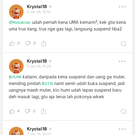
Krystal18
2 Jan 26, 15:33
udah pernah kena UMA kemarin², kek gtsi kena
@RizkiArian
uma trus ilang, trus nge gas lagi, langsung suspend tiba2
0
0
Krystal18
2 Jan 26, 15:29
kaliann, daripada kena suspend dan uang ga muter,
$HUMI
mending pindah
nanti senin udah buka suspend, jadi
$GTSI
uangnya masih muter, klo humi udah lepas suspend baru
deh masuk lagi, gtu aja terus lah pokonya wkwk
4
0
Krystal18
2 Jan 26, 10:07