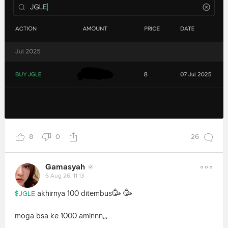
8
0
26
Gamasyah
6 Aug 26, 11:13
🥳
🥳
akhirnya 100 ditembus
$JGLE
moga bsa ke 1000 aminnn,,,