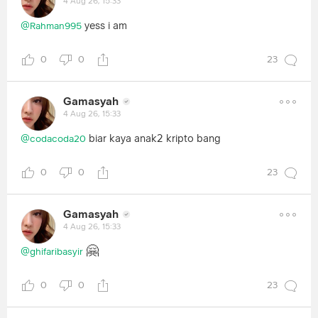
4 Aug 26, 15:33
yess i am
@Rahman995
0
0
23
Gamasyah
4 Aug 26, 15:33
biar kaya anak2 kripto bang
@codacoda20
0
0
23
Gamasyah
4 Aug 26, 15:33
🤗
@ghifaribasyir
0
0
23