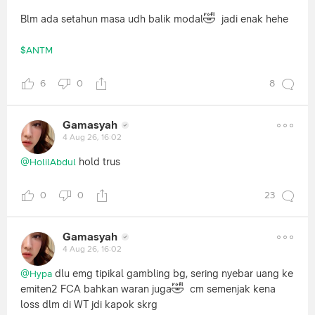
🤣
Blm ada setahun masa udh balik modal
jadi enak hehe
$ANTM
6
0
8
Gamasyah
4 Aug 26, 16:02
hold trus
@HolilAbdul
0
0
23
Gamasyah
4 Aug 26, 16:02
dlu emg tipikal gambling bg, sering nyebar uang ke
@Hypa
🤣
emiten2 FCA bahkan waran juga
cm semenjak kena
loss dlm di WT jdi kapok skrg