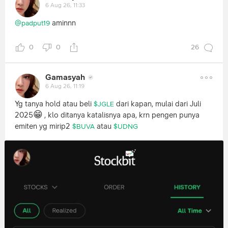
6 Aug 26, 11:33
aminnn
@padput19
0
0
26
Gamasyah
6 Aug 26, 11:19
Yg tanya hold atau beli
dari kapan, mulai dari Juli
$JGLE
😁
2025
, klo ditanya katalisnya apa, krn pengen punya
emiten yg mirip2
atau
$BUVA
$UDNG