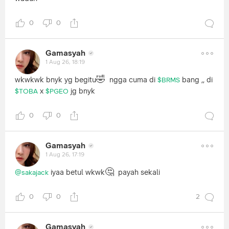
0
0
Gamasyah
1 Aug 26, 18:19
🤣
wkwkwk bnyk yg begitu
ngga cuma di
bang ,, di
$BRMS
x
jg bnyk
$TOBA
$PGEO
0
0
Gamasyah
1 Aug 26, 17:19
🤔
iyaa betul wkwk
payah sekali
@sakajack
0
0
2
Gamasyah