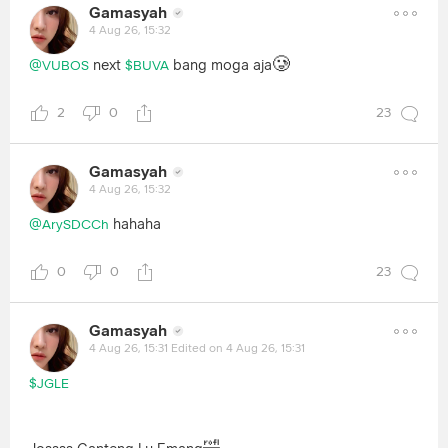
Gamasyah
4 Aug 26, 15:32
🥲
next
bang moga aja
@VUBOS
$BUVA
2
0
23
Gamasyah
4 Aug 26, 15:32
hahaha
@ArySDCCh
0
0
23
Gamasyah
4 Aug 26, 15:31
Edited on 4 Aug 26, 15:31
$JGLE