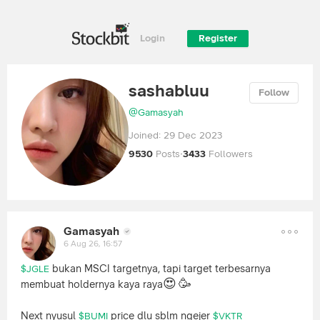
Login
Register
sashabluu
Follow
@
Gamasyah
Joined:
29 Dec 2023
9530
Posts
·
3433
Followers
Gamasyah
6 Aug 26, 16:57
bukan MSCI targetnya, tapi target terbesarnya
$JGLE
😍
🥳
membuat holdernya kaya raya
Next nyusul
price dlu sblm ngejer
$BUMI
$VKTR