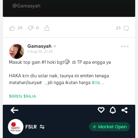
25
0
23
Gamasyah
3 Aug 26, 21:29
🥲
Masuk top gain #1 hoki bgt
di TP apa engga ya
HAKA krn dlu solar naik, taunya ini emiten tenaga
✊
matahari/surya
, jdi ngga ikutan harga
..
$OIL
$BREN
$RAJA