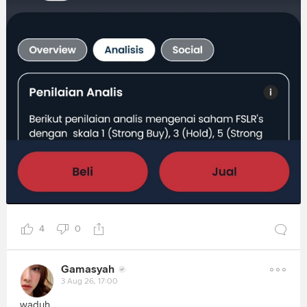
4
0
Gamasyah
3 Aug 26, 17:00
waduh