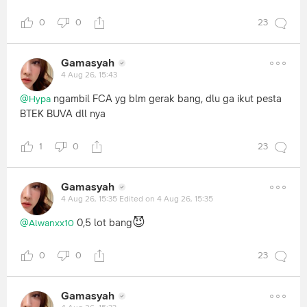
0
0
23
Gamasyah
4 Aug 26, 15:43
ngambil FCA yg blm gerak bang, dlu ga ikut pesta
@Hypa
BTEK BUVA dll nya
1
0
23
Gamasyah
4 Aug 26, 15:35
Edited on 4 Aug 26, 15:35
😈
0,5 lot bang
@Alwanxx10
0
0
23
Gamasyah