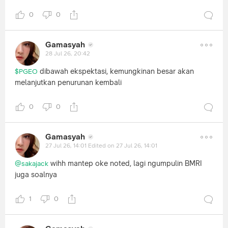
0
0
Gamasyah
28 Jul 26, 20:42
dibawah ekspektasi, kemungkinan besar akan
$PGEO
melanjutkan penurunan kembali
0
0
Gamasyah
27 Jul 26, 14:01
Edited on 27 Jul 26, 14:01
wihh mantep oke noted, lagi ngumpulin BMRI
@sakajack
juga soalnya
1
0