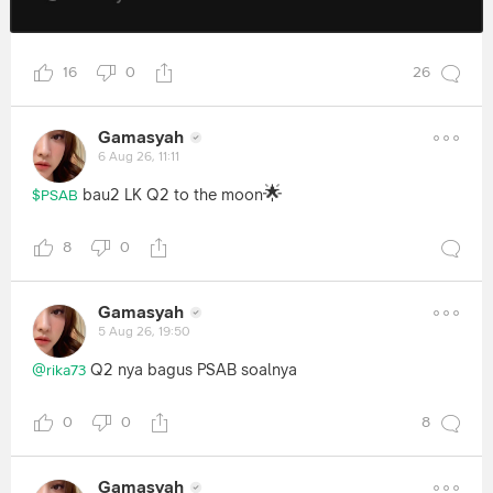
16
0
26
Gamasyah
6 Aug 26, 11:11
🌟
bau2 LK Q2 to the moon
$PSAB
8
0
Gamasyah
5 Aug 26, 19:50
Q2 nya bagus PSAB soalnya
@rika73
0
0
8
Gamasyah