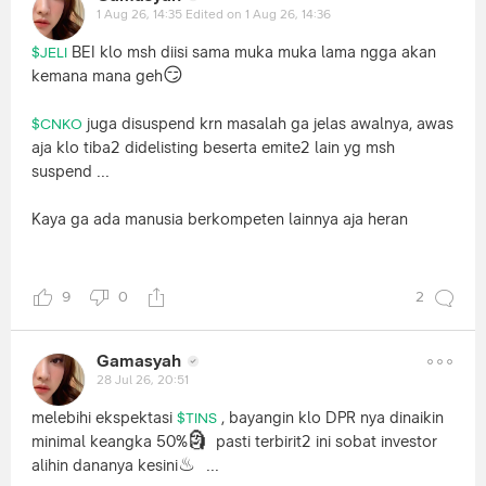
1 Aug 26, 14:35
Edited on 1 Aug 26, 14:36
BEI klo msh diisi sama muka muka lama ngga akan
$JELI
😏
kemana mana geh
juga disuspend krn masalah ga jelas awalnya, awas
$CNKO
aja klo tiba2 didelisting beserta emite2 lain yg msh
suspend ...
Kaya ga ada manusia berkompeten lainnya aja heran
Phobia sangat kayanya sm status " kembali menjadi rakyat
biasa ?"
9
0
2
$BBRI
Gamasyah
28 Jul 26, 20:51
melebihi ekspektasi
, bayangin klo DPR nya dinaikin
$TINS
🗿
minimal keangka 50%
pasti terbirit2 ini sobat investor
♨
alihin dananya kesini
️ ...