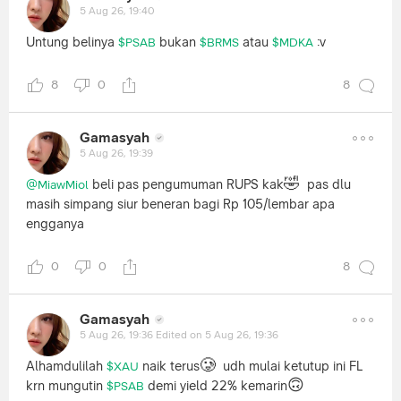
5 Aug 26, 19:40
Untung belinya
bukan
atau
:v
$PSAB
$BRMS
$MDKA
8
0
8
Gamasyah
5 Aug 26, 19:39
🤣
beli pas pengumuman RUPS kak
pas dlu
@MiawMiol
masih simpang siur beneran bagi Rp 105/lembar apa
engganya
0
0
8
Gamasyah
5 Aug 26, 19:36
Edited on 5 Aug 26, 19:36
🥲
Alhamdulilah
naik terus
udh mulai ketutup ini FL
$XAU
🙃
krn mungutin
demi yield 22% kemarin
$PSAB