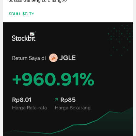
🤣
Jossss Ganteng Lu Emang
$BULL
$ELTY