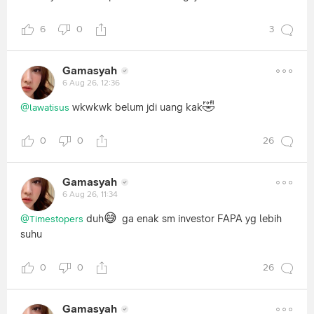
6
0
3
Gamasyah
6 Aug 26, 12:36
🤣
wkwkwk belum jdi uang kak
@lawatisus
0
0
26
Gamasyah
6 Aug 26, 11:34
😅
duh
ga enak sm investor FAPA yg lebih
@Timestopers
suhu
0
0
26
Gamasyah