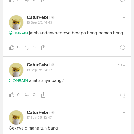
CaturFebri
18 Sep 25, 14:43
jatah underwruternya berapa bang persen bang
@ONRAIN
0
0
CaturFebri
18 Sep 25, 14:27
analisisnya bang?
@ONRAIN
0
0
CaturFebri
17 Sep 25, 12:47
Ceknya dimana tuh bang