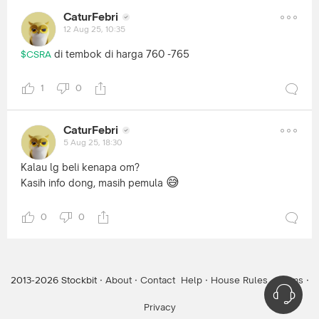
CaturFebri
12 Aug 25, 10:35
di tembok di harga 760 -765
$CSRA
1
0
CaturFebri
5 Aug 25, 18:30
Kalau lg beli kenapa om?
😅
Kasih info dong, masih pemula
0
0
2013-
2026
Stockbit ·
About
·
Contact
Help
·
House Rules
·
Terms
·
Privacy