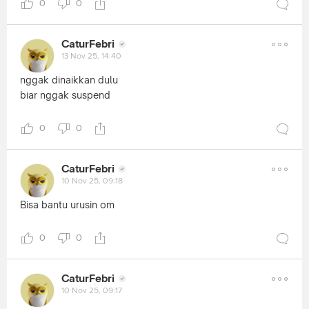
0
0
CaturFebri
13 Nov 25, 14:40
nggak dinaikkan dulu
biar nggak suspend
0
0
CaturFebri
10 Nov 25, 09:18
Bisa bantu urusin om
0
0
CaturFebri
10 Nov 25, 09:17