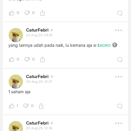
0
0
CaturFebri
22 Aug 25, 08:31
😅
yang lainnya udah pada naik, lu kemana aja si
$ADRO
0
0
CaturFebri
20 Aug 25, 12:37
1 saham aja
1
0
CaturFebri
20 Aug 25, 12:36