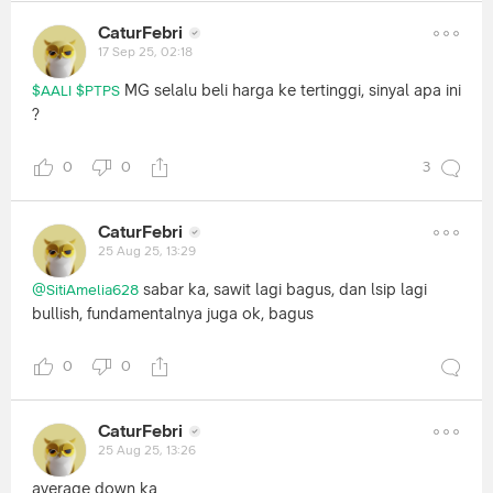
CaturFebri
17 Sep 25, 02:18
MG selalu beli harga ke tertinggi, sinyal apa ini
$AALI
$PTPS
?
0
0
3
CaturFebri
25 Aug 25, 13:29
sabar ka, sawit lagi bagus, dan lsip lagi
@SitiAmelia628
bullish, fundamentalnya juga ok, bagus
0
0
CaturFebri
25 Aug 25, 13:26
average down ka