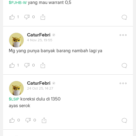
yang mau warrant 0,5
$PJHB-W
1
0
CaturFebri
4 Nov 25, 19:55
Mg yang punya banyak barang nambah lagi ya
1
0
CaturFebri
24 Oct 25, 14:27
koreksi dulu di 1350
$LSIP
ayas serok
0
0