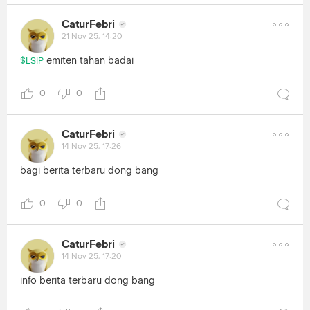
CaturFebri
21 Nov 25, 14:20
emiten tahan badai
$LSIP
0
0
CaturFebri
14 Nov 25, 17:26
bagi berita terbaru dong bang
0
0
CaturFebri
14 Nov 25, 17:20
info berita terbaru dong bang