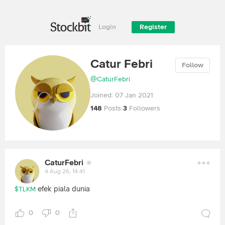
Login
Register
Catur Febri
Follow
@
CaturFebri
Joined:
07 Jan 2021
148
Posts
·
3
Followers
CaturFebri
4 Aug 26, 14:41
efek piala dunia
$TLKM
0
0