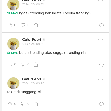
CaturFebri
17 Sep 25, 09:32
nggak trending kah ini atau belum trending?
$EMAS
0
0
CaturFebri
17 Sep 25, 09:31
belum trending atau enggak trending nih
$EMAS
0
0
CaturFebri
17 Sep 25, 09:25
takut di tunggangi xl
0
0