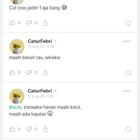
😅
Cut loss jadiin 1 aja bang
0
0
CaturFebri
12 Aug 25, 11:58
masih belum tau, wkwkw
0
0
CaturFebri
12 Aug 25, 11:47
transaksi harian masih kecil,
$NCKL
🤫
masih ada kejutan
0
0