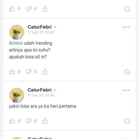
0
0
CaturFebri
17 Sep 25, 10:48
udah trending
$EMAS
artinya apa ini suhu?
apakah bisa all in?
0
0
CaturFebri
17 Sep 25, 10:46
yakin bisa ara ya ka hari pertama
0
0