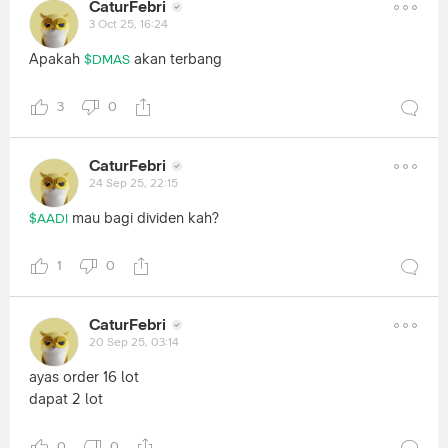
CaturFebri
3 Oct 25, 16:24
Apakah
akan terbang
$DMAS
3
0
CaturFebri
24 Sep 25, 22:15
mau bagi dividen kah?
$AADI
1
0
CaturFebri
20 Sep 25, 03:14
ayas order 16 lot
dapat 2 lot
0
0